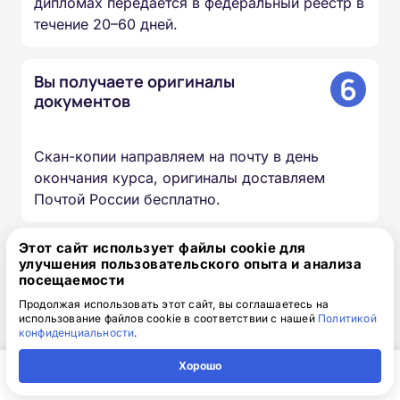
дипломах передаётся в федеральный реестр в
течение 20–60 дней.
6
Вы получаете оригиналы
документов
Скан-копии направляем на почту в день
окончания курса, оригиналы доставляем
Почтой России бесплатно.
Этот сайт использует файлы cookie для
улучшения пользовательского опыта и анализа
Доступная интерактивная
посещаемости
платформа дистанционного
Продолжая использовать этот сайт, вы соглашаетесь на
использование файлов cookie в соответствии с нашей
Политикой
обучения
конфиденциальности
.
Хорошо
Онлайн-формат позволяет вам проходить
Главная
Регион
Поиск
Контакты
Компания
обучение в любое время в любом месте и с