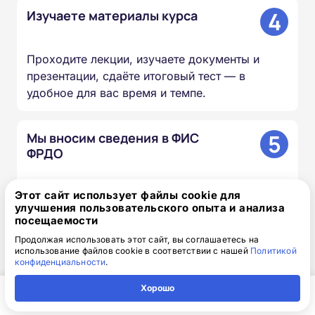
4
Изучаете материалы курса
Проходите лекции, изучаете документы и
презентации, сдаёте итоговый тест — в
удобное для вас время и темпе.
5
Мы вносим сведения в ФИС
ФРДО
Этот сайт использует файлы cookie для
Информация о выданных удостоверениях и
улучшения пользовательского опыта и анализа
дипломах передаётся в федеральный реестр в
посещаемости
течение 20–60 дней.
Продолжая использовать этот сайт, вы соглашаетесь на
использование файлов cookie в соответствии с нашей
Политикой
конфиденциальности
.
6
Вы получаете оригиналы
документов
Хорошо
Главная
Регион
Поиск
Контакты
Компания