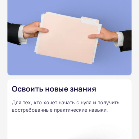
Обучение проходит без практических занятий: все
материалы представлены в текстовом виде, без
видеолекций и без видеоконференций, поэтому вы
можете учиться в удобное для вас время. После
каждого модуля предусмотрены тесты, а итоговая
аттестация проводится онлайн. По завершении
курса выдаётся удостоверение о повышении
квалификации.
Освоить новые знания
Для тех, кто хочет начать с нуля и получить
востребованные практические навыки.