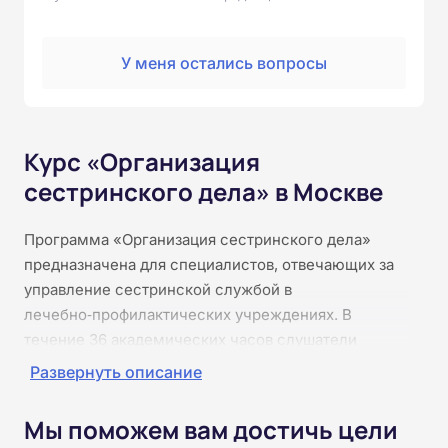
У меня остались вопросы
Курс «Организация
сестринского дела» в Москве
Программа «Организация сестринского дела»
предназначена для специалистов, отвечающих за
управление сестринской службой в
лечебно‑профилактических учреждениях. В
течение 36 академических часов слушатели
познакомятся с нормативной базой и стандартами
Развернуть описание
организации сестринского ухода, освоят принципы
планирования и распределения нагрузки, контроля
Мы поможем вам достичь цели
качества оказания услуг, организации работы