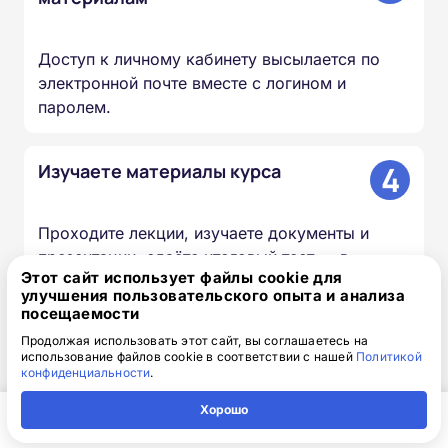
Доступ к личному кабинету высылается по
электронной почте вместе с логином и
паролем.
4
Изучаете материалы курса
Проходите лекции, изучаете документы и
презентации, сдаёте итоговый тест — в
Этот сайт использует файлы cookie для
удобное для вас время и темпе.
улучшения пользовательского опыта и анализа
посещаемости
5
Мы вносим сведения в ФИС
Продолжая использовать этот сайт, вы соглашаетесь на
использование файлов cookie в соответствии с нашей
Политикой
ФРДО
конфиденциальности
.
Хорошо
Информация о выданных удостоверениях и
Главная
Регион
Поиск
Контакты
Компания