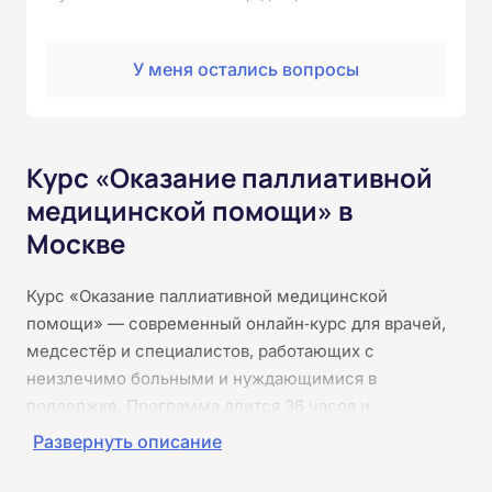
У меня остались вопросы
Курс «Оказание паллиативной
медицинской помощи» в
Москве
Курс «Оказание паллиативной медицинской
помощи» — современный онлайн‑курс для врачей,
медсестёр и специалистов, работающих с
неизлечимо больными и нуждающимися в
поддержке. Программа длится 36 часов и
проходит полностью дистанционно, что позволяет
Развернуть описание
совмещать обучение с работой. Слушатели изучат
основы паллиативной помощи, методы контроля