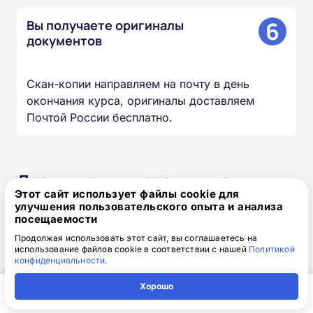
6
Вы получаете оригиналы
документов
Скан-копии направляем на почту в день
окончания курса, оригиналы доставляем
Почтой России бесплатно.
Доступная интерактивная
Этот сайт использует файлы cookie для
платформа дистанционного
улучшения пользовательского опыта и анализа
обучения
посещаемости
Продолжая использовать этот сайт, вы соглашаетесь на
использование файлов cookie в соответствии с нашей
Политикой
Онлайн-формат позволяет вам проходить
конфиденциальности
.
обучение в любое время в любом месте и с
Хорошо
любого устройства. Организуйте свой учебный
процесс так, как удобно именно вам.
Главная
Регион
Поиск
Контакты
Компания