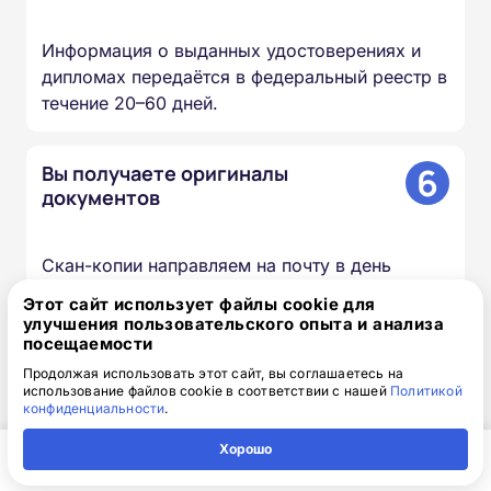
Информация о выданных удостоверениях и
дипломах передаётся в федеральный реестр в
течение 20–60 дней.
6
Вы получаете оригиналы
документов
Скан-копии направляем на почту в день
окончания курса, оригиналы доставляем
Этот сайт использует файлы cookie для
Почтой России бесплатно.
улучшения пользовательского опыта и анализа
посещаемости
Продолжая использовать этот сайт, вы соглашаетесь на
использование файлов cookie в соответствии с нашей
Политикой
Доступная интерактивная
конфиденциальности
.
платформа дистанционного
Хорошо
обучения
Главная
Регион
Поиск
Контакты
Компания