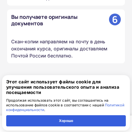
6
Вы получаете оригиналы
документов
Скан-копии направляем на почту в день
окончания курса, оригиналы доставляем
Почтой России бесплатно.
Доступная интерактивная
Этот сайт использует файлы cookie для
улучшения пользовательского опыта и анализа
платформа дистанционного
посещаемости
обучения
Продолжая использовать этот сайт, вы соглашаетесь на
использование файлов cookie в соответствии с нашей
Политикой
конфиденциальности
.
Онлайн-формат позволяет вам проходить
обучение в любое время в любом месте и с
Хорошо
любого устройства. Организуйте свой учебный
Главная
Регион
Поиск
Контакты
Компания