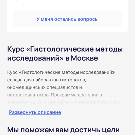
У меня остались вопросы
Курс «Гистологические методы
исследований» в Москве
Курс «Гистологические методы исследований»
создан для лаборантов‑гистологов,
биомедицинских специалистов и
патологоанатомов. Программа доступна в
форматах 36, 72 и 144 часов и проходит полностью
онлайн, что позволяет совмещать учебу с работой.
Развернуть описание
Слушатели изучат ключевые аспекты темы, освоят
современные подходы и обновят знания. Обучение
Мы поможем вам достичь цели
проводится без практических занятий: все