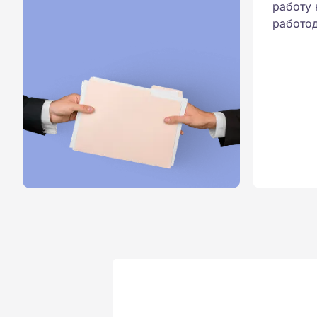
работу 
работод