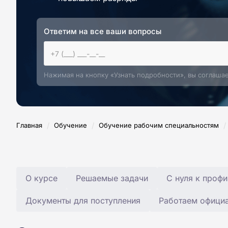
Ответим на все ваши вопросы
Нажимая на кнопку «Узнать подробности», вы соглаша
/
/
/
Главная
Обучение
Обучение рабочим специальностям
О курсе
Решаемые задачи
С нуля к профи
Документы для поступления
Работаем офици