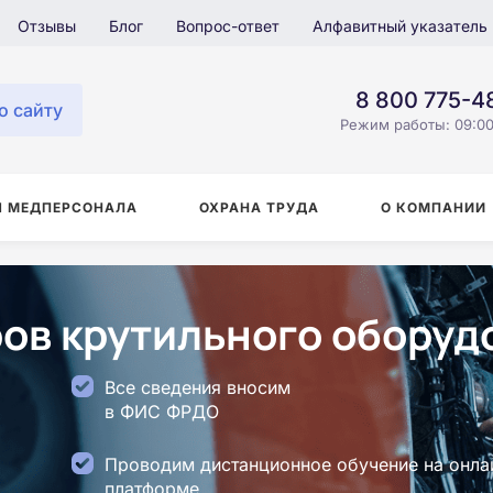
Отзывы
Блог
Вопрос-ответ
Алфавитный указатель
8 800 775-4
о сайту
Режим работы: 09:00
Я МЕДПЕРСОНАЛА
ОХРАНА ТРУДА
О КОМПАНИИ
ов крутильного оборуд
Все сведения вносим
в ФИС ФРДО
Проводим дистанционное обучение на онла
платформе