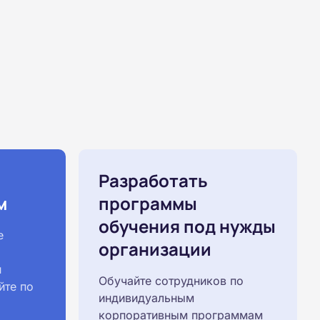
Разработать
м
программы
обучения под нужды
е
организации
й
Обучайте сотрудников по
йте по
индивидуальным
корпоративным программам