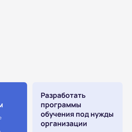
Разработать
м
программы
обучения под нужды
е
организации
й