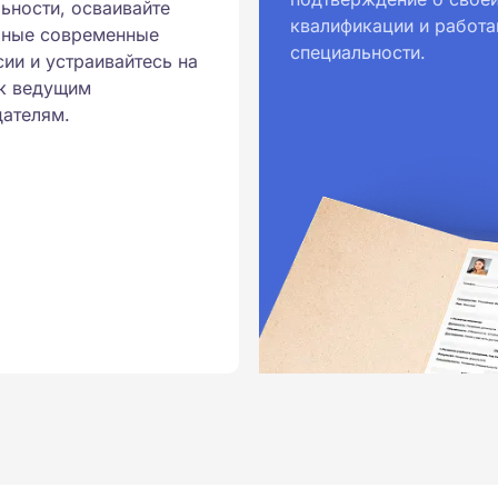
ьности, осваивайте
квалификации и работа
ионального образования.
рные современные
специальности.
и обучения принимаются
ии и устраивайтесь на
к ведущим
ателям.