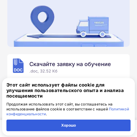
Скачайте заявку на обучение
.doc, 32.52 Кб
Скачайте шаблон, заполните и отправьте по
Этот сайт использует файлы cookie для
электронной почте
info@1-academy.ru
.
улучшения пользовательского опыта и анализа
посещаемости
Обязательно укажите контактный номер телефон.
Наш специалист свяжется с вами и утонит все
Продолжая использовать этот сайт, вы соглашаетесь на
использование файлов cookie в соответствии с нашей
Политикой
детали.
конфиденциальности
.
Хорошо
Главная
Регион
Поиск
Контакты
Компания