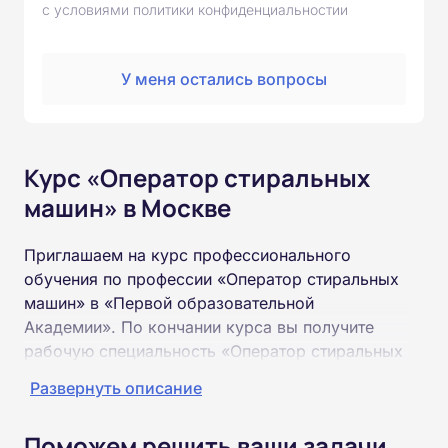
с условиями политики конфиденциальностии
У меня остались вопросы
Курс «Оператор стиральных
машин» в Москве
Приглашаем на курс профессионального
обучения по профессии «Оператор стиральных
машин» в «Первой образовательной
Академии». По кончании курса вы получите
рабочую специальность «Оператор стиральных
машин» соответствующего разряда.
Развернуть описание
Пройти обучение и получить удостоверение
Поможем решить ваши задачи
можно на базе неполного и полного среднего