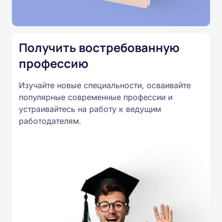
Подготовка ведется по всем
специальностям, утвержденным
Приказом Минпросвещения
Получить востребованную
России от 14.07.2023 N 534 в
профессию
соответствии с Федеральными
государственными
Изучайте новые специальности, осваивайте
образовательными стандартами
популярные современные профессии и
профессионального образования.
устраивайтесь на работу к ведущим
Удостоверения и дипломы о
работодателям.
прохождении обучения
принимаются работодателями по
всей России.