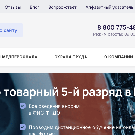
Отзывы
Блог
Вопрос-ответ
Алфавитный указатель
8 800 775-4
о сайту
Режим работы: 09:00
Я МЕДПЕРСОНАЛА
ОХРАНА ТРУДА
О КОМПАНИИ
товарный 5-й разряд в
Все сведения вносим
в ФИС ФРДО
Проводим дистанционное обучение на онла
платформе