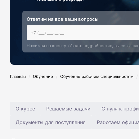
Ответим на все ваши вопросы
Нажимая на кнопку «Узнать подробности», вы соглаша
/
/
/
Главная
Обучение
Обучение рабочим специальностям
О курсе
Решаемые задачи
С нуля к профи
Документы для поступления
Работаем офици