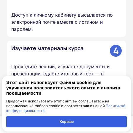
Доступ к личному кабинету высылается по
электронной почте вместе с логином и
паролем.
4
Изучаете материалы курса
Проходите лекции, изучаете документы и
презентации, сдаёте итоговый тест — в
удобное для вас время и темпе.
Этот сайт использует файлы cookie для
улучшения пользовательского опыта и анализа
посещаемости
5
Мы вносим сведения в ФИС
Продолжая использовать этот сайт, вы соглашаетесь на
ФРДО
использование файлов cookie в соответствии с нашей
Политикой
конфиденциальности
.
Хорошо
Информация о выданных удостоверениях и
Главная
Регион
Поиск
Контакты
Компания
дипломах передаётся в федеральный реестр в