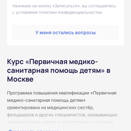
Нажимая на кнопку «Записаться», вы соглашаетесь
с условиями политики конфиденциальностии
У меня остались вопросы
Курс «Первичная медико-
санитарная помощь детям» в
Москве
Программа повышения квалификации «Первичная
медико-санитарная помощь детям»
ориентирована на медицинских сестёр,
фельдшеров и других специалистов, оказывающих
первую помощь детям в амбулаторных условиях.
Курс позволяет обновить знания об