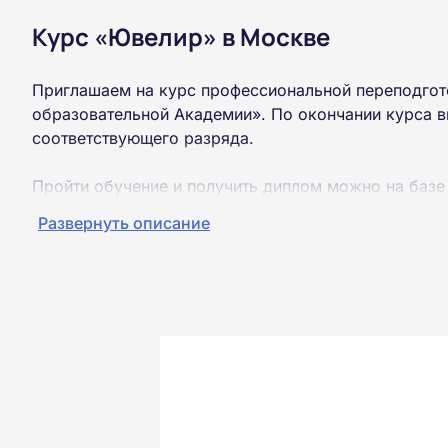
Курс «Ювелир» в Москве
Приглашаем на курс профессиональной переподгот
образовательной Академии». По окончании курса 
соответствующего разряда.
Пройти обучение и получить диплом можно на базе
образования (ВУЗ, колледж, техникум).
Развернуть описание
Обучение проводится дистанционно на собственной
можно из любой точки России.
Документы об окончании курса и «корочки» о пол
Почтой России. При необходимости скан-копия выс
окончания курса обучения.