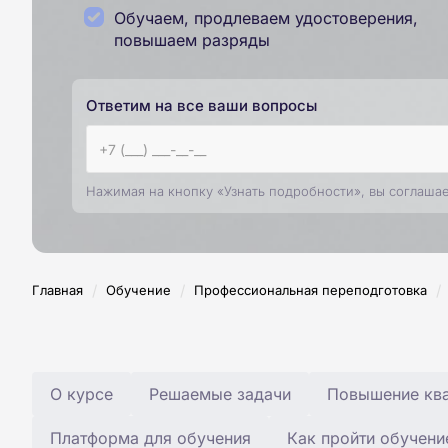
Обучаем, продлеваем удостоверения,
повышаем разряды
Ответим на все ваши вопросы
Нажимая на кнопку «Узнать подробности», вы соглаша
/
/
/
Главная
Обучение
Профессиональная переподготовка
О курсе
Решаемые задачи
Повышение ква
Платформа для обучения
Как пройти обучени