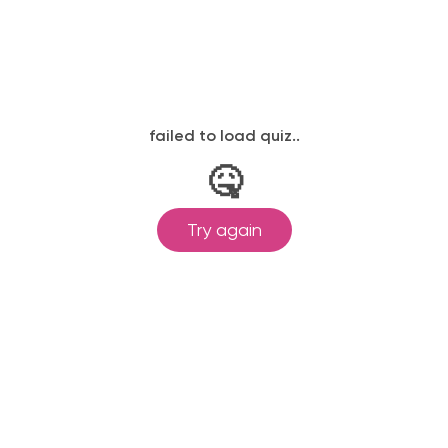
законодательству, подтверждены
одготовка ведется по всем
ом Минпросвещения России от
ральными государственными
ионального образования.
и обучения принимаются