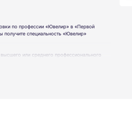
овки по профессии «Ювелир» в «Первой
вы получите специальность «Ювелир»
 высшего или среднего профессионального
 интернет-платформе Академии. Пройти курсы
ученной профессии высылаются в ваш адрес
ылается на электронную почту в день