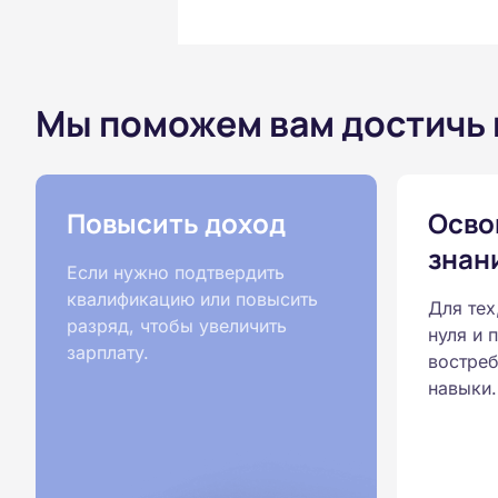
Мы поможем вам достичь
Повысить доход
Осво
знан
Если нужно подтвердить
квалификацию или повысить
Для тех
разряд, чтобы увеличить
нуля и 
зарплату.
востреб
навыки.