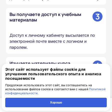
3
Вы получаете доступ к учебным
материалам
Доступ к личному кабинету высылается по
электронной почте вместе с логином и
паролем.
4
Изучаете материалы курса
Этот сайт использует файлы cookie для
улучшения пользовательского опыта и анализа
посещаемости
Проходите лекции, изучаете документы и
презентации, сдаёте итоговый тест — в
Продолжая использовать этот сайт, вы соглашаетесь на
использование файлов cookie в соответствии с нашей
Политикой
удобное для вас время и темпе.
конфиденциальности
.
Хорошо
5
Мы вносим сведения в ФИС
Главная
Регион
Поиск
Контакты
Компания