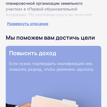
планировочной организации земельного
участка» в «Первой образовательной
Академии». По окончании курса вы получите
специальность «Схемы планировочной
Развернуть описание
организации земельного участка»
соответствующего разряда.
Мы поможем вам достичь цели
Пройти обучение и получить диплом можно на
базе высшего или среднего профессионального
Повысить доход
образования (ВУЗ, колледж, техникум).
Если нужно подтвердить квалификацию или
Обучение проводится дистанционно на
повысить разряд, чтобы увеличить зарплату.
собственной интернет-платформе Академии.
Пройти курсы можно из любой точки России.
Документы об окончании курса и «корочки» о
полученной профессии высылаются в ваш
адрес Почтой России. При необходимости
скан-копия высылается на электронную почту в