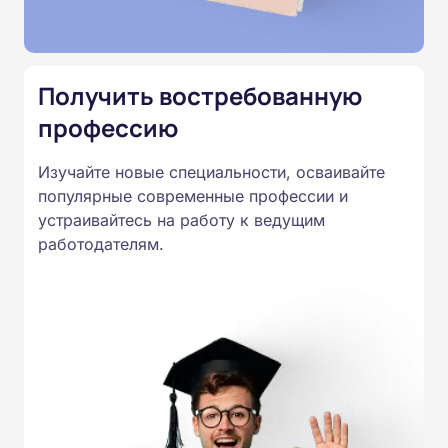
Подготовка ведется по всем
специальностям, утвержденным
Приказом Минпросвещения
Получить востребованную
России от 14.07.2023 N 534 в
профессию
соответствии с Федеральными
государственными
Изучайте новые специальности, осваивайте
образовательными стандартами
популярные современные профессии и
профессионального образования.
устраивайтесь на работу к ведущим
Удостоверения и дипломы о
работодателям.
прохождении обучения
принимаются работодателями по
всей России.