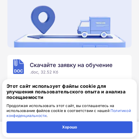
Скачайте заявку на обучение
.doc, 32.52 Кб
Скачайте шаблон, заполните и отправьте по
Этот сайт использует файлы cookie для
электронной почте
info@1-academy.ru
.
улучшения пользовательского опыта и анализа
посещаемости
Обязательно укажите контактный номер телефон.
Наш специалист свяжется с вами и утонит все
Продолжая использовать этот сайт, вы соглашаетесь на
использование файлов cookie в соответствии с нашей
Политикой
детали.
конфиденциальности
.
Хорошо
Главная
Регион
Поиск
Контакты
Компания