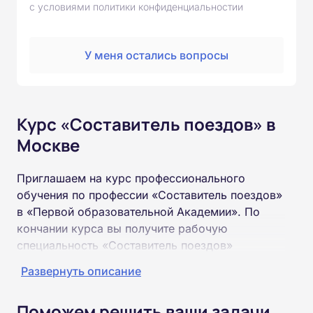
с условиями политики конфиденциальностии
У меня остались вопросы
Курс «Составитель поездов» в
Москве
Приглашаем на курс профессионального
обучения по профессии «Составитель поездов»
в «Первой образовательной Академии». По
кончании курса вы получите рабочую
специальность «Составитель поездов»
соответствующего разряда.
Развернуть описание
Пройти обучение и получить удостоверение
Поможем решить ваши задачи
можно на базе неполного и полного среднего