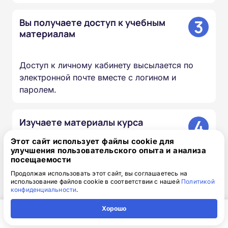
3
Вы получаете доступ к учебным
материалам
Доступ к личному кабинету высылается по
электронной почте вместе с логином и
паролем.
4
Изучаете материалы курса
Этот сайт использует файлы cookie для
улучшения пользовательского опыта и анализа
Проходите лекции, изучаете документы и
посещаемости
презентации, сдаёте итоговый тест — в
Продолжая использовать этот сайт, вы соглашаетесь на
удобное для вас время и темпе.
использование файлов cookie в соответствии с нашей
Политикой
конфиденциальности
.
5
Мы вносим сведения в ФИС
Хорошо
ФРДО
Главная
Регион
Поиск
Контакты
Компания