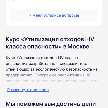
У меня остались вопросы
Курс «Утилизация отходов I‑IV
класса опасности» в Москве
Курс «Утилизация отходов I‑IV класса
опасности» разработан для специалистов,
отвечающих за экологическую безопасность на
предприятиях. Программа рассчитана на 36
часов и проходит полностью дистанционно, что
дает возможность совмещать обучение с
Развернуть описание
трудовой деятельностью.
Мы поможем вам достичь цели
Слушатели ознакомятся с основами