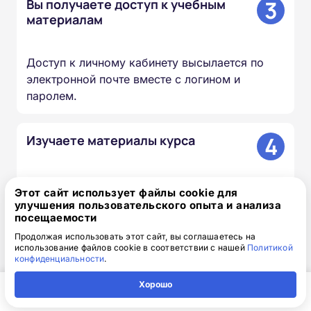
3
Вы получаете доступ к учебным
материалам
Доступ к личному кабинету высылается по
электронной почте вместе с логином и
паролем.
4
Изучаете материалы курса
Проходите лекции, изучаете документы и
Этот сайт использует файлы cookie для
презентации, сдаёте итоговый тест — в
улучшения пользовательского опыта и анализа
удобное для вас время и темпе.
посещаемости
Продолжая использовать этот сайт, вы соглашаетесь на
использование файлов cookie в соответствии с нашей
Политикой
5
Мы вносим сведения в ФИС
конфиденциальности
.
ФРДО
Хорошо
Главная
Регион
Поиск
Контакты
Компания