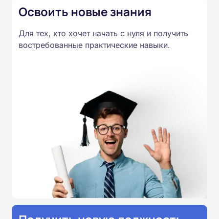
Освоить новые знания
видеолекций. Итоговая аттестация проводится
дистанционно, после которой выдается
Для тех, кто хочет начать с нуля и получить
удостоверение установленного образца.
востребованные практические навыки.