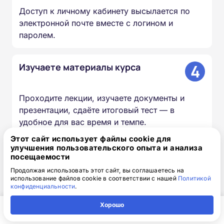
Доступ к личному кабинету высылается по
электронной почте вместе с логином и
паролем.
4
Изучаете материалы курса
Проходите лекции, изучаете документы и
презентации, сдаёте итоговый тест — в
удобное для вас время и темпе.
Этот сайт использует файлы cookie для
улучшения пользовательского опыта и анализа
5
Мы вносим сведения в ФИС
посещаемости
ФРДО
Продолжая использовать этот сайт, вы соглашаетесь на
использование файлов cookie в соответствии с нашей
Политикой
конфиденциальности
.
Информация о выданных удостоверениях и
Хорошо
дипломах передаётся в федеральный реестр в
течение 20–60 дней.
Главная
Регион
Поиск
Контакты
Компания