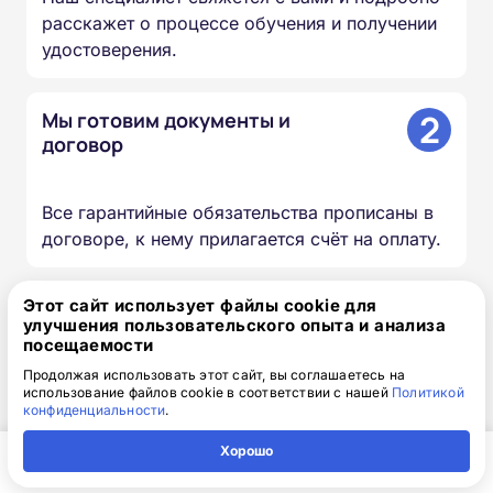
расскажет о процессе обучения и получении
удостоверения.
2
Мы готовим документы и
договор
Все гарантийные обязательства прописаны в
договоре, к нему прилагается счёт на оплату.
3
Этот сайт использует файлы cookie для
Вы получаете доступ к учебным
улучшения пользовательского опыта и анализа
материалам
посещаемости
Продолжая использовать этот сайт, вы соглашаетесь на
использование файлов cookie в соответствии с нашей
Политикой
Доступ к личному кабинету высылается по
конфиденциальности
.
электронной почте вместе с логином и
Хорошо
паролем.
Главная
Регион
Поиск
Контакты
Компания