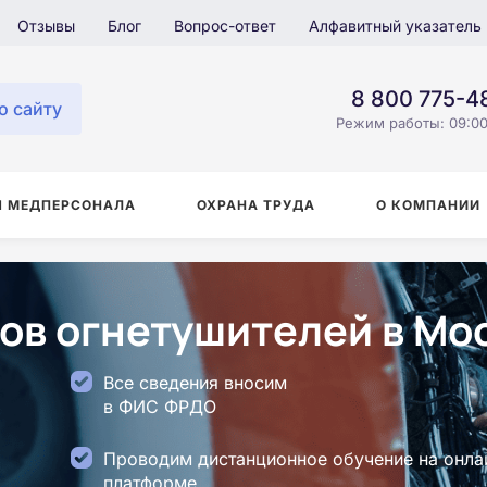
Отзывы
Блог
Вопрос-ответ
Алфавитный указатель
8 800 775-4
о сайту
Режим работы: 09:00
Я МЕДПЕРСОНАЛА
ОХРАНА ТРУДА
О КОМПАНИИ
ов огнетушителей в Мо
Все сведения вносим
в ФИС ФРДО
Проводим дистанционное обучение на онла
платформе