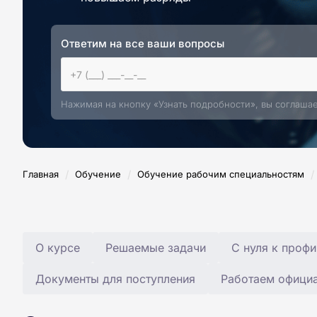
Ответим на все ваши вопросы
Нажимая на кнопку «Узнать подробности», вы соглаша
/
/
/
Главная
Обучение
Обучение рабочим специальностям
О курсе
Решаемые задачи
С нуля к профи
Документы для поступления
Работаем офици