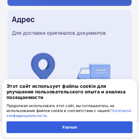
Адрес
Для доставки оригиналов документов
Этот сайт использует файлы cookie для
улучшения пользовательского опыта и анализа
посещаемости
Продолжая использовать этот сайт, вы соглашаетесь на
использование файлов cookie в соответствии с нашей
Политикой
Скачайте заявку на обучение
конфиденциальности
.
.doc, 32.52 Кб
Хорошо
Скачайте шаблон, заполните и отправьте по
Главная
Регион
Поиск
Контакты
Компания
электронной почте
info@1-academy.ru
.