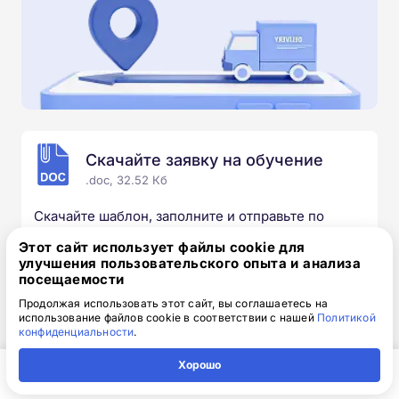
Скачайте заявку на обучение
.doc, 32.52 Кб
Скачайте шаблон, заполните и отправьте по
электронной почте
info@1-academy.ru
.
Этот сайт использует файлы cookie для
Обязательно укажите контактный номер телефон.
улучшения пользовательского опыта и анализа
Наш специалист свяжется с вами и утонит все
посещаемости
детали.
Продолжая использовать этот сайт, вы соглашаетесь на
использование файлов cookie в соответствии с нашей
Политикой
конфиденциальности
.
Хорошо
Выбирайте курс под свои цели
Главная
Регион
Поиск
Контакты
Компания