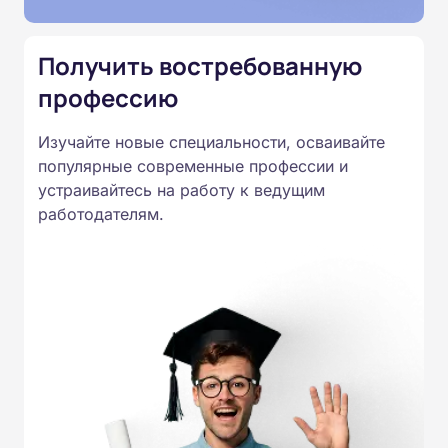
специальностям, утвержденным
Приказом Минпросвещения
Получить востребованную
России от 14.07.2023 N 534 в
профессию
соответствии с Федеральными
государственными
Изучайте новые специальности, осваивайте
образовательными стандартами
популярные современные профессии и
профессионального образования.
устраивайтесь на работу к ведущим
Удостоверения и дипломы о
работодателям.
прохождении обучения
принимаются работодателями по
всей России.