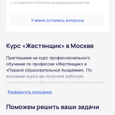
с условиями политики конфиденциальностии
У меня остались вопросы
Курс «Жестянщик» в Москве
Приглашаем на курс профессионального
обучения по профессии «Жестянщик» в
«Первой образовательной Академии». По
кончании курса вы получите рабочую
специальность «Жестянщик» соответствующего
разряда.
Развернуть описание
Пройти обучение и получить удостоверение
Поможем решить ваши задачи
можно на базе неполного и полного среднего
образования (9 или 11 классов).