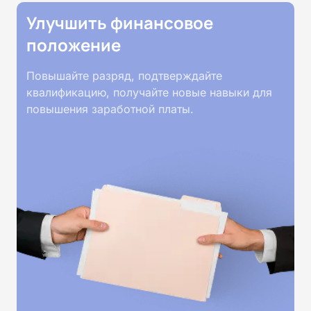
Улучшить финансовое
Обучение проводится дистанционно на
положение
собственной интернет-платформе Академии.
Пройти курсы можно из любой точки России.
Повышайте разряд, подтверждайте
квалификацию, получайте новые навыки для
Документы об окончании курса и «корочки» о
повышения заработной платы.
полученной профессии высылаются в ваш
адрес Почтой России. При необходимости
скан-копия высылается на электронную почту в
день окончания курса обучения.
Программы наших курсов
соответствуют законодательству,
подтверждены лицензией
Министерства образования.
Подготовка ведется по всем