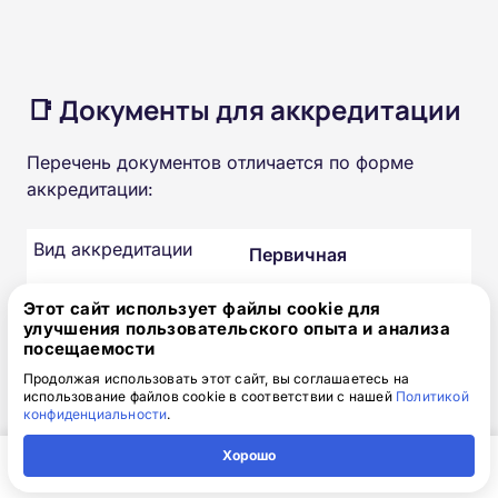
📑 Документы для аккредитации
Перечень документов отличается по форме
аккредитации:
Вид аккредитации
Первичная
Этот сайт использует файлы cookie для
Необходимые документы
улучшения пользовательского опыта и анализа
Заявление; паспорт; СН
посещаемости
ИЛС; диплом СПО по
Продолжая использовать этот сайт, вы соглашаетесь на
«Физиотерапии» или «Л
использование файлов cookie в соответствии с нашей
Политикой
ечебной физкультуре»;
конфиденциальности
.
выписка из протокола г
Хорошо
осударственной аттеста
Главная
Регион
Поиск
Контакты
Компания
ционной комиссии.