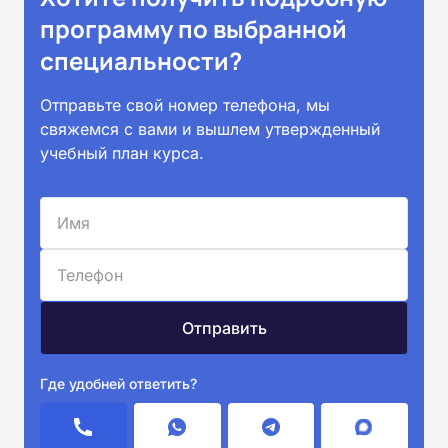
программу по выбранной
специальности?
Отправьте свой номер телефона, мы
свяжемся с вами и вышлем утвержденный
учебный план курса.
Где удобней ответить?