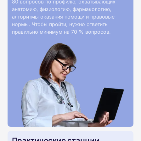
80 вопросов по профилю, охватывающих
анатомию, физиологию, фармакологию,
алгоритмы оказания помощи и правовые
нормы. Чтобы пройти, нужно ответить
правильно минимум на 70 % вопросов.
Практические станции