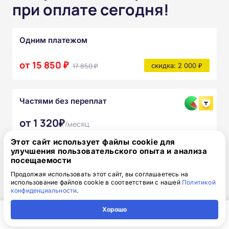
при оплате сегодня!
Одним платежом
от 15 850 ₽
17 850 ₽
скидка: 2 000 ₽
Частями без переплат
от 1 320₽
/месяц
Узнать подробнее
Этот сайт использует файлы cookie для
улучшения пользовательского опыта и анализа
После прохождения курса вы получите:
посещаемости
Продолжая использовать этот сайт, вы соглашаетесь на
Полный комплект официальных
использование файлов cookie в соответствии с нашей
Политикой
конфиденциальности
.
документов
Хорошо
Доступ к онлайн-платформе Академии
Главная
Регион
Поиск
Контакты
Компания