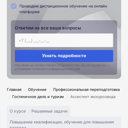
Проводим дистанционное обучение на онлайн
платформе
Ответим на все ваши вопросы
Узнать подробности
Нажимая на кнопку «Узнать подробности», вы соглашаетесь с
условиями политики конфиденциальностии
/
/
Главная
Обучение
Профессиональная переподготовка
/
/
Гостиничное дело и туризм
Ассистент экскурсовода
О курсе
Решаемые задачи
Повышение квалификации, обучение для повышения
разряда