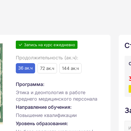
С
Запись на курс ежедневно
Продолжительность (ак.ч):
36 ак.ч
72 ак.ч
144 ак.ч
Программа:
Этика и деонтология в работе
среднего медицинского персонала
Направление обучения:
З
Повышение квалификации
Уровень образования: