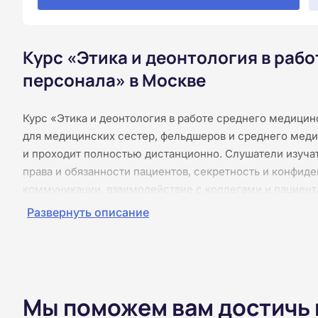
Курс «Этика и деонтология в раб
персонала» в Москве
Курс «Этика и деонтология в работе среднего медици
для медицинских сестер, фельдшеров и среднего меди
и проходит полностью дистанционно. Слушатели изуча
права и обязанности пациентов, секретность и конфи
коммуникации, взаимодействие с коллегами и пациент
Обучение проходит без практических занятий, без ви
Развернуть описание
представлены в текстовом формате, доступном 24/7. П
итоговая аттестация проводится онлайн. По завершени
повышении квалификации установленного образца.
Мы поможем вам достичь