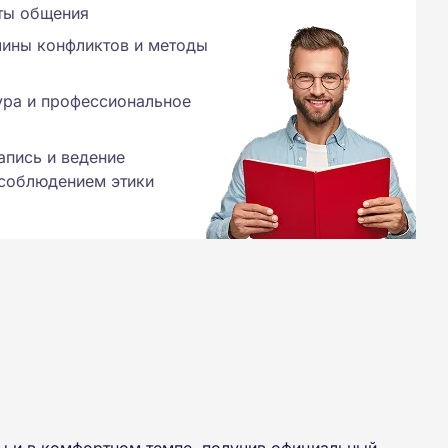
ты общения
чины конфликтов и методы
ура и профессиональное
апись и ведение
 соблюдением этики
ы и в комфортном темпе, получив официальный