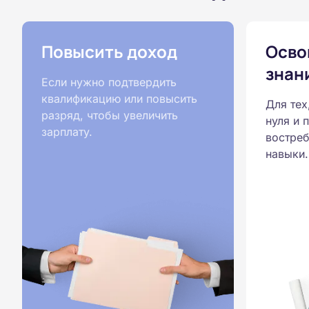
Повысить доход
Осво
знан
Если нужно подтвердить
квалификацию или повысить
Для тех
разряд, чтобы увеличить
нуля и 
зарплату.
востреб
навыки.