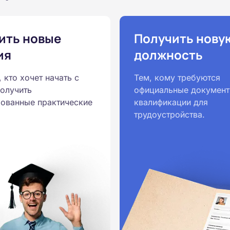
ить новые
Получить нову
ия
должность
, кто хочет начать с
Тем, кому требуются
получить
официальные документ
ованные практические
квалификации для
трудоустройства.