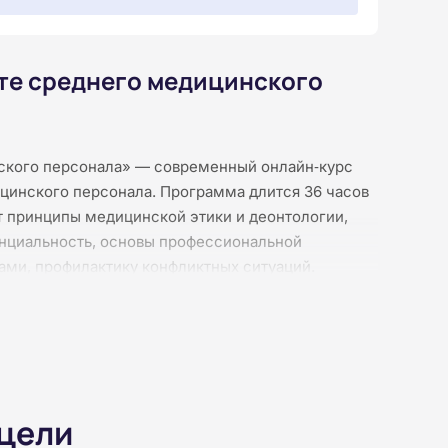
оте среднего медицинского
нского персонала» — современный онлайн‑курс
цинского персонала. Программа длится 36 часов
т принципы медицинской этики и деонтологии,
денциальность, основы профессиональной
ами, профилактику конфликтных ситуаций.
деолекций и без видеоконференций — материалы
осле каждого раздела предусмотрены тесты, а
и курса слушатели получают удостоверение о
 цели