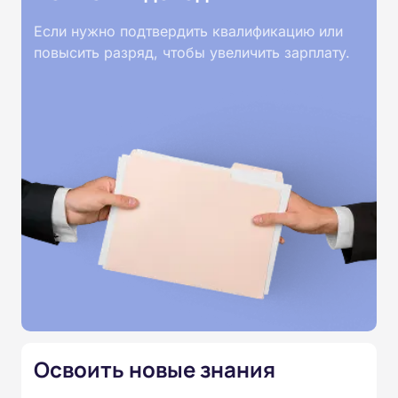
без практических занятий, без видеолекций и
Если нужно подтвердить квалификацию или
без видеоконференций: все материалы
повысить разряд, чтобы увеличить зарплату.
представлены в текстовом виде, доступном
24/7. После каждого раздела предусмотрены
тесты, а итоговая аттестация проводится
онлайн. По завершении курса слушатели
получают удостоверение о повышении
квалификации установленного образца.
Освоить новые знания