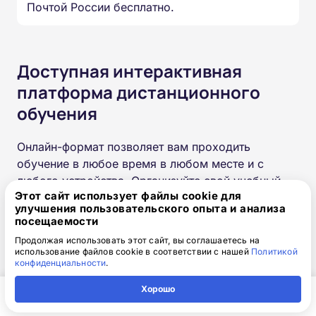
Почтой России бесплатно.
Доступная интерактивная
платформа дистанционного
обучения
Онлайн-формат позволяет вам проходить
обучение в любое время в любом месте и с
любого устройства. Организуйте свой учебный
Этот сайт использует файлы cookie для
процесс так, как удобно именно вам.
улучшения пользовательского опыта и анализа
посещаемости
Круглосуточный доступ к
Продолжая использовать этот сайт, вы соглашаетесь на
использование файлов cookie в соответствии с нашей
Политикой
курсам навсегда
конфиденциальности
.
Хорошо
Возможность изучать и повторять
Главная
Регион
Поиск
Контакты
Компания
методические материалы в любое время.