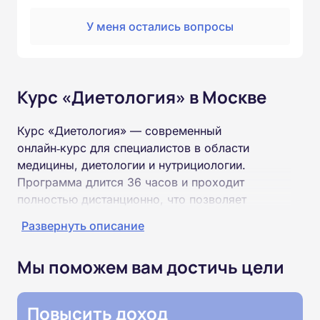
У меня остались вопросы
Курс «Диетология» в Москве
Курс «Диетология» — современный
онлайн‑курс для специалистов в области
медицины, диетологии и нутрициологии.
Программа длится 36 часов и проходит
полностью дистанционно, что позволяет
совмещать обучение с профессиональной
Развернуть описание
деятельностью. Слушатели познакомятся с
основами физиологии питания, принципами
Мы поможем вам достичь цели
лечебных диет, методами оценки пищевого
статуса и разработки индивидуальных
рационов, а также изучат нормативно‑правовые
Повысить доход
основы работы диетолога. Обучение проходит