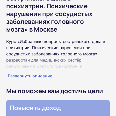
психиатрии. Психические
нарушения при сосудистых
заболеваниях головного
мозга» в Москве
Курс «Избранные вопросы сестринского дела в
психиатрии. Психические нарушения при
сосудистых заболеваниях головного мозга»
разработан для медицинских сестёр,
работающих в области психиатрии, и
специалистов, желающих актуализировать свои
Развернуть описание
знания. Программа рассчитана на 36 часов и
полностью проходит онлайн. В рамках
Мы поможем вам достичь цели
программы изучаются психические нарушения,
возникающие вследствие инсультов и других
сосудистых заболеваний головного мозга, а
Повысить доход
также особенности сестринского ухода за