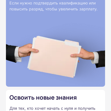
такими пациентами. Слушатели изучат
Если нужно подтвердить квалификацию или
теоретические основы, принципы сестринского
повысить разряд, чтобы увеличить зарплату.
ухода, особенности взаимодействия с
пациентами и их окружением. Обучение
проходит без практических занятий, все
материалы представлены в текстовом виде, без
видеолекций и без видеоконференций, что
позволяет учиться в удобное время. После
каждого раздела предусмотрены тесты, а
итоговая аттестация проводится дистанционно.
По завершении курса выдаётся удостоверение
о повышении квалификации.
Освоить новые знания
Для тех, кто хочет начать с нуля и получить