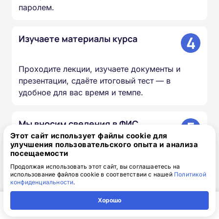
паролем.
4
Изучаете материалы курса
Проходите лекции, изучаете документы и
презентации, сдаёте итоговый тест — в
удобное для вас время и темпе.
5
Мы вносим сведения в ФИС
ФРДО
Этот сайт использует файлы cookie для
улучшения пользовательского опыта и анализа
посещаемости
Информация о выданных удостоверениях и
Продолжая использовать этот сайт, вы соглашаетесь на
использование файлов cookie в соответствии с нашей
Политикой
дипломах передаётся в федеральный реестр в
конфиденциальности
.
течение 20–60 дней.
Хорошо
Главная
Регион
Поиск
Контакты
Компания