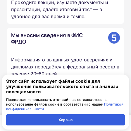
Проходите лекции, изучаете документы и
презентации, сдаёте итоговый тест — в
удобное для вас время и темпе.
5
Мы вносим сведения в ФИС
ФРДО
Информация о выданных удостоверениях и
дипломах передаётся в федеральный реестр в
течение 20–60 дней.
Этот сайт использует файлы cookie для
улучшения пользовательского опыта и анализа
6
Вы получаете оригиналы
посещаемости
документов
Продолжая использовать этот сайт, вы соглашаетесь на
использование файлов cookie в соответствии с нашей
Политикой
конфиденциальности
.
Скан-копии направляем на почту в день
Хорошо
окончания курса, оригиналы доставляем
Главная
Регион
Поиск
Контакты
Компания
Почтой России бесплатно.