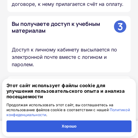
договоре, к нему прилагается счёт на оплату.
3
Вы получаете доступ к учебным
материалам
Доступ к личному кабинету высылается по
электронной почте вместе с логином и
паролем.
4
Изучаете материалы курса
Этот сайт использует файлы cookie для
улучшения пользовательского опыта и анализа
посещаемости
Проходите лекции, изучаете документы и
Продолжая использовать этот сайт, вы соглашаетесь на
презентации, сдаёте итоговый тест — в
использование файлов cookie в соответствии с нашей
Политикой
конфиденциальности
.
удобное для вас время и темпе.
Хорошо
Главная
Регион
Поиск
Контакты
Компания
Мы вносим сведения в ФИС