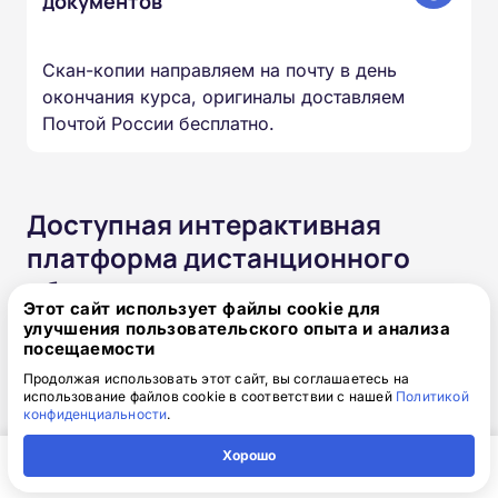
документов
Скан-копии направляем на почту в день
окончания курса, оригиналы доставляем
Почтой России бесплатно.
Доступная интерактивная
платформа дистанционного
обучения
Этот сайт использует файлы cookie для
улучшения пользовательского опыта и анализа
Онлайн-формат позволяет вам проходить
посещаемости
обучение в любое время в любом месте и с
Продолжая использовать этот сайт, вы соглашаетесь на
любого устройства. Организуйте свой учебный
использование файлов cookie в соответствии с нашей
Политикой
конфиденциальности
.
процесс так, как удобно именно вам.
Хорошо
Круглосуточный доступ к
Главная
Регион
Поиск
Контакты
Компания