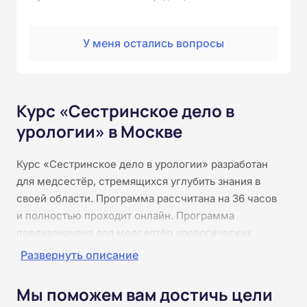
У меня остались вопросы
Курс «Сестринское дело в
урологии» в Москве
Курс «Сестринское дело в урологии» разработан
для медсестёр, стремящихся углубить знания в
своей области. Программа рассчитана на 36 часов
и полностью проходит онлайн. Программа
предназначена для медсестёр урологических
отделений и клиник, которые хотят
Развернуть описание
совершенствовать навыки ухода за пациентами с
заболеваниями мочевыводящей системы.
Мы поможем вам достичь цели
Участники изучат теоретические основы,