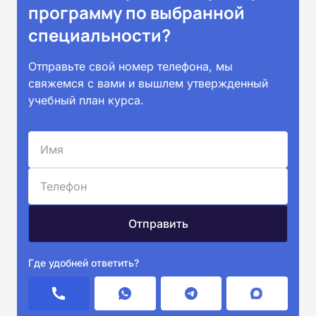
программу по выбранной
специальности?
Отправьте свой номер телефона, мы
свяжемся с вами и вышлем утвержденный
учебный план курса.
Где удобней ответить?