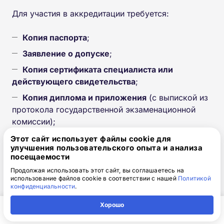
Для участия в аккредитации требуется:
Копия паспорта
;
Заявление о допуске
;
Копия сертификата специалиста или
действующего свидетельства
;
Копия диплома и приложения
(с выпиской из
протокола государственной экзаменационной
комиссии);
Копия документов об ординатуре/
Этот сайт использует файлы cookie для
улучшения пользовательского опыта и анализа
интернатуре
;
посещаемости
Копия трудовой книжки
;
Продолжая использовать этот сайт, вы соглашаетесь на
использование файлов cookie в соответствии с нашей
Политикой
Копия страхового свидетельства
конфиденциальности
.
обязательного пенсионного страхования
(СНИЛС)
.
Хорошо
Главная
Регион
Поиск
Контакты
Компания