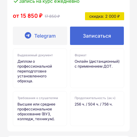
Запись на курс ежедневно
от 15 850 ₽
17 850 ₽
скидка: 2 000 ₽
Telegram
Записаться
Выдаваемый документ
Формат
Диплом о
Онлайн (дистанционный)
профессиональной
с применением ДОТ.
переподготовке
установленного
образца.
Требования к слушателям
Продолжительность (ак.ч)
Высшее или среднее
256 ч. / 504 ч. / 756 ч.
профессиональное
образование (ВУЗ,
колледж, техникум).