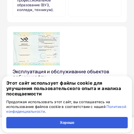
профессиональное
образование (ВУЗ,
колледж, техникум).
Эксплуатация и обслуживание объектов
добычи нефти
Этот сайт использует файлы cookie для
Запись на курс ежедневно
улучшения пользовательского опыта и анализа
посещаемости
от 15 850 ₽
17 850 ₽
скидка: 2 000 ₽
Продолжая использовать этот сайт, вы соглашаетесь на
использование файлов cookie в соответствии с нашей
Политикой
конфиденциальности
.
Telegram
Записаться
Хорошо
Главная
Регион
Поиск
Контакты
Компания