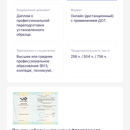
Выдаваемый документ
Формат
Диплом о
Онлайн (дистанционный)
профессиональной
с применением ДОТ.
переподготовке
установленного
образца.
Требования к слушателям
Продолжительность (ак.ч)
Высшее или среднее
256 ч. / 504 ч. / 756 ч.
профессиональное
образование (ВУЗ,
колледж, техникум).