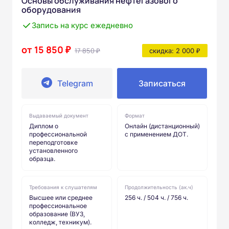
Основы обслуживания нефтегазового
оборудования
Запись на курс ежедневно
от 15 850 ₽
17 850 ₽
скидка: 2 000 ₽
Telegram
Записаться
Выдаваемый документ
Формат
Диплом о
Онлайн (дистанционный)
профессиональной
с применением ДОТ.
переподготовке
установленного
образца.
Требования к слушателям
Продолжительность (ак.ч)
Высшее или среднее
256 ч. / 504 ч. / 756 ч.
профессиональное
образование (ВУЗ,
колледж, техникум).