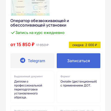
Оператор обезвоживающей и
обессоливающей установки
Запись на курс ежедневно
от 15 850 ₽
17 850 ₽
скидка: 2 000 ₽
Telegram
Записаться
Выдаваемый документ
Формат
Диплом о
Онлайн (дистанционный)
профессиональной
с применением ДОТ.
переподготовке
установленного
образца.
Требования к слушателям
Продолжительность (ак.ч)