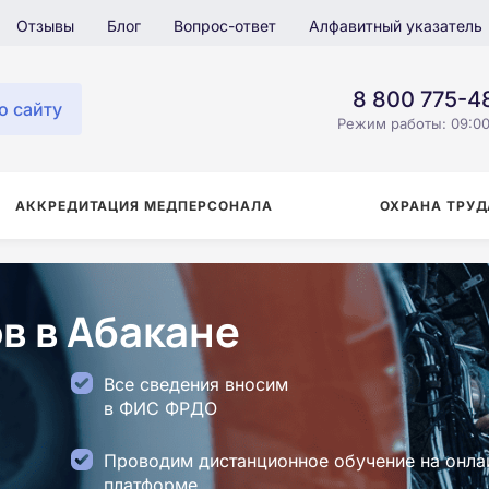
Отзывы
Блог
Вопрос-ответ
Алфавитный указатель
8 800 775-4
о сайту
Режим работы: 09:00
АККРЕДИТАЦИЯ МЕДПЕРСОНАЛА
ОХРАНА ТРУД
в в Абакане
Все сведения вносим
в ФИС ФРДО
Проводим дистанционное обучение на онла
платформе