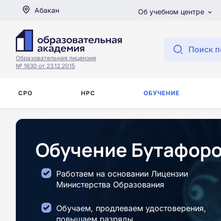
Абакан
Об учебном центре
Поиск п
Образовательная лицензия
№ 1630 от 23.12.2015
СРО
НРС
ОБУЧЕНИЕ
Обучение Бутафоро
Работаем на основании Лицензии
Министерства Образования
Обучаем, продлеваем удостоверения,
повышаем разряды