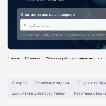
Ответим на все ваши вопросы
Нажимая на кнопку «Узнать подробности», вы соглаша
/
/
/
Главная
Обучение
Обучение рабочим специальностям
О курсе
Решаемые задачи
С нуля к профи
Документы для поступления
Работаем офици