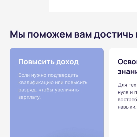
Мы поможем вам достичь
Повысить доход
Осво
знан
Если нужно подтвердить
квалификацию или повысить
Для тех
разряд, чтобы увеличить
нуля и 
зарплату.
востреб
навыки.