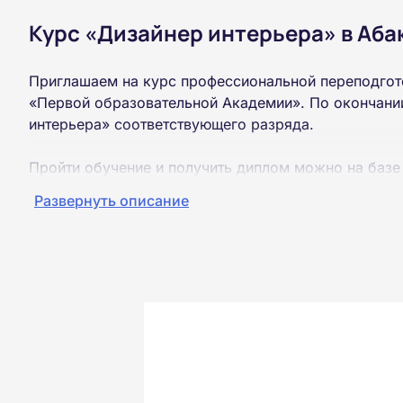
Курс «Дизайнер интерьера» в Аба
Приглашаем на курс профессиональной переподгот
«Первой образовательной Академии». По окончании
интерьера» соответствующего разряда.
Пройти обучение и получить диплом можно на базе
образования (ВУЗ, колледж, техникум).
Развернуть описание
Обучение проводится дистанционно на собственной
можно из любой точки России.
Документы об окончании курса и «корочки» о пол
Почтой России. При необходимости скан-копия выс
окончания курса обучения.