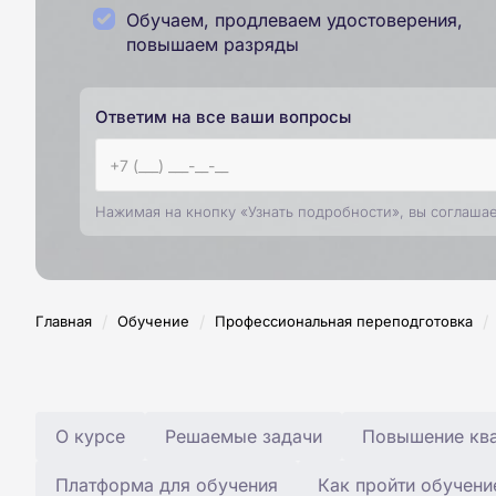
Обучаем, продлеваем удостоверения,
повышаем разряды
Ответим на все ваши вопросы
Нажимая на кнопку «Узнать подробности», вы соглаша
/
/
/
Главная
Обучение
Профессиональная переподготовка
О курсе
Решаемые задачи
Повышение ква
Платформа для обучения
Как пройти обучени