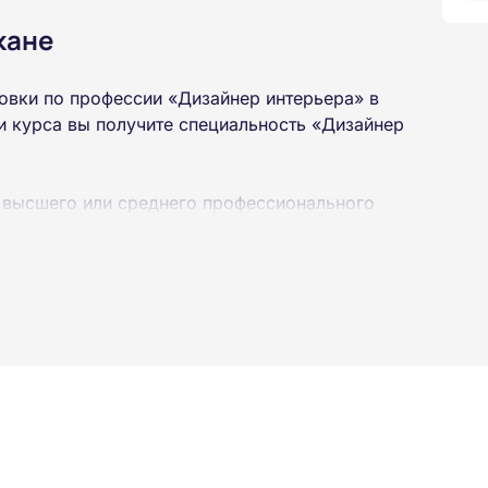
кане
овки по профессии «Дизайнер интерьера» в
 курса вы получите специальность «Дизайнер
 высшего или среднего профессионального
 интернет-платформе Академии. Пройти курсы
ученной профессии высылаются в ваш адрес
ылается на электронную почту в день