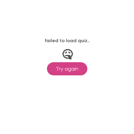
законодательству, подтверждены
одготовка ведется по всем
ом Минпросвещения России от
ральными государственными
ионального образования.
и обучения принимаются