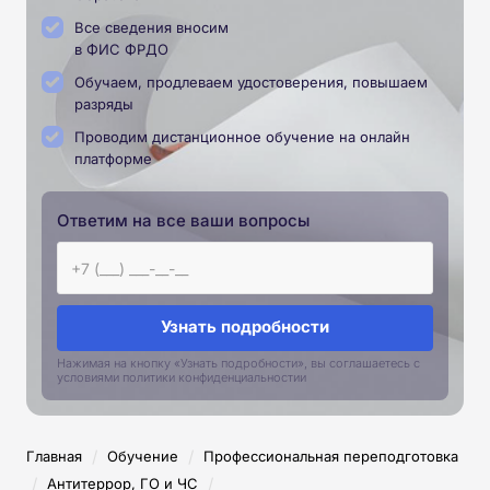
Все сведения вносим
в ФИС ФРДО
Обучаем, продлеваем удостоверения, повышаем
разряды
Проводим дистанционное обучение на онлайн
платформе
Ответим на все ваши вопросы
Узнать подробности
Нажимая на кнопку «Узнать подробности», вы соглашаетесь с
условиями политики конфиденциальностии
/
/
Главная
Обучение
Профессиональная переподготовка
/
/
Антитеррор, ГО и ЧС