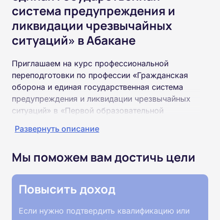
система предупреждения и
ликвидации чрезвычайных
ситуаций» в Абакане
Приглашаем на курс профессиональной
переподготовки по профессии «Гражданская
оборона и единая государственная система
предупреждения и ликвидации чрезвычайных
ситуаций» в «Первой образовательной
Академии». По окончании курса вы получите
Развернуть описание
специальность «Гражданская оборона и единая
государственная система предупреждения и
Мы поможем вам достичь цели
ликвидации чрезвычайных ситуаций»
соответствующего разряда.
Повысить доход
Пройти обучение и получить диплом можно на
базе высшего или среднего профессионального
Если нужно подтвердить квалификацию или
образования (ВУЗ, колледж, техникум).