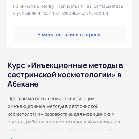
Нажимая на кнопку «Записаться», вы соглашаетесь
с условиями политики конфиденциальностии
У меня остались вопросы
Курс «Инъекционные методы в
сестринской косметологии» в
Абакане
Программа повышения квалификации
«Инъекционные методы в сестринской
косметологии» разработана для медицинских
сестёр, работающих в эстетической медицине и
заинтересованных в изучении теоретических
основ инъекционных методик. Курс раскрывает