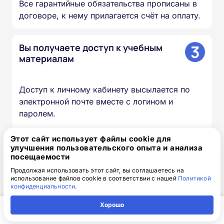
Все гарантийные обязательства прописаны в
договоре, к нему прилагается счёт на оплату.
3
Вы получаете доступ к учебным
материалам
Доступ к личному кабинету высылается по
электронной почте вместе с логином и
паролем.
Этот сайт использует файлы cookie для
4
Изучаете материалы курса
улучшения пользовательского опыта и анализа
посещаемости
Продолжая использовать этот сайт, вы соглашаетесь на
Проходите лекции, изучаете документы и
использование файлов cookie в соответствии с нашей
Политикой
конфиденциальности
.
презентации, сдаёте итоговый тест — в
удобное для вас время и темпе.
Хорошо
Главная
Регион
Поиск
Контакты
Компания