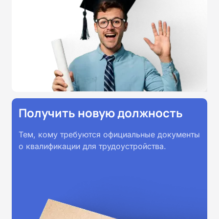
образовательными стандартами
профессионального образования.
Удостоверения и дипломы о
прохождении обучения
принимаются работодателями по
всей России.
Получить новую должность
Тем, кому требуются официальные документы
о квалификации для трудоустройства.