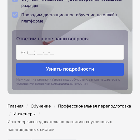
разряды
Проводим дистанционное обучение на онлайн
платформе
Ответим на все ваши вопросы
Узнать подробности
Нажимая на кнопку «Узнать подробности», вы соглашаетесь с
условиями политики конфиденциальностии
/
/
Главная
Обучение
Профессиональная переподготовка
/
/
Инженеры
Инженер-исследователь по развитию спутниковых
навигационных систем