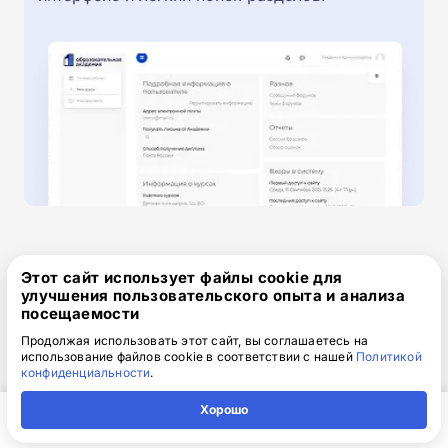
Этот сайт использует файлы cookie для
улучшения пользовательского опыта и анализа
Получите скидку 2 000 ₽
посещаемости
Продолжая использовать этот сайт, вы соглашаетесь на
при оплате сегодня!
использование файлов cookie в соответствии с нашей
Политикой
конфиденциальности
.
Хорошо
Одним платежом
Главная
Регион
Поиск
Контакты
Компания