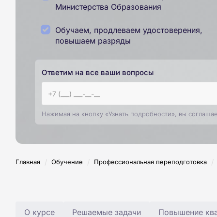
Министерства Образования
Обучаем, продлеваем удостоверения,
повышаем разряды
Ответим на все ваши вопросы
Нажимая на кнопку «Узнать подробности», вы соглаша
/
/
/
Главная
Обучение
Профессиональная переподготовка
О курсе
Решаемые задачи
Повышение ква