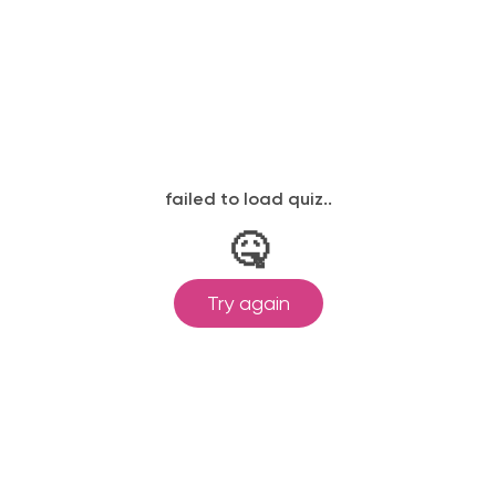
законодательству, подтверждены
одготовка ведется по всем
ом Минпросвещения России от
ральными государственными
ионального образования.
и обучения принимаются