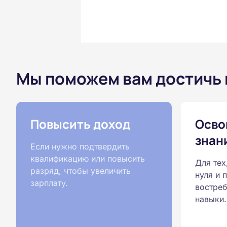
Мы поможем вам достичь
Повысить доход
Осво
знан
Если нужно подтвердить
квалификацию или повысить
Для тех
разряд, чтобы увеличить
нуля и 
зарплату.
востреб
навыки.