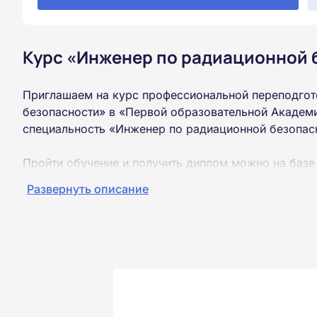
Курс «Инженер по радиационной 
Приглашаем на курс профессиональной переподгот
безопасности» в «Первой образовательной Академи
специальность «Инженер по радиационной безопас
Пройти обучение и получить диплом можно на базе
образования (ВУЗ, колледж, техникум).
Развернуть описание
Обучение проводится дистанционно на собственной
можно из любой точки России.
Документы об окончании курса и «корочки» о пол
Почтой России. При необходимости скан-копия выс
окончания курса обучения.