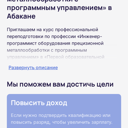
программным управлением» в
Абакане
Приглашаем на курс профессиональной
переподготовки по профессии «Инженер-
программист оборудования прецизионной
металлообработки с программным
управлением» в «Первой образовательной
Академии». По окончании курса вы получите
Развернуть описание
специальность «Инженер-программист
оборудования прецизионной металлообработки
Мы поможем вам достичь цели
с программным управлением»
соответствующего разряда.
Повысить доход
Пройти обучение и получить диплом можно на
базе высшего или среднего профессионального
Если нужно подтвердить квалификацию или
образования (ВУЗ, колледж, техникум).
повысить разряд, чтобы увеличить зарплату.