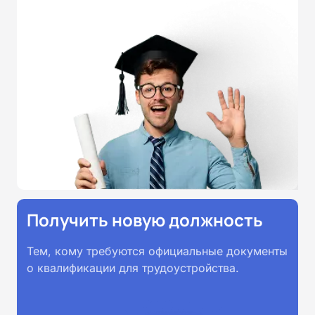
Приказом Минпросвещения
России от 14.07.2023 N 534 в
соответствии с Федеральными
государственными
образовательными стандартами
профессионального образования.
Удостоверения и дипломы о
прохождении обучения
принимаются работодателями по
всей России.
Получить новую должность
Тем, кому требуются официальные документы
о квалификации для трудоустройства.