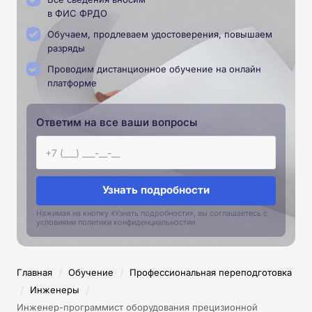
в ФИС ФРДО
Обучаем, продлеваем удостоверения, повышаем
разряды
Проводим дистанционное обучение на онлайн
платформе
Ответим на все ваши вопросы
Узнать подробности
Нажимая на кнопку «Узнать подробности», вы соглашаетесь с
условиями политики конфиденциальностии
/
/
Главная
Обучение
Профессиональная переподготовка
/
/
Инженеры
Инженер-программист оборудования прецизионной