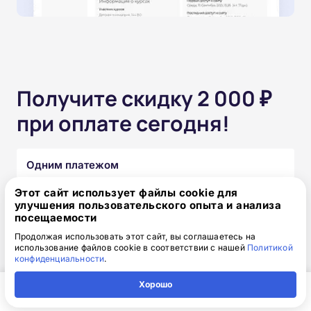
Получите скидку 2 000 ₽
при оплате сегодня!
Одним платежом
Этот сайт использует файлы cookie для
от 15 850 ₽
17 850 ₽
скидка: 2 000 ₽
улучшения пользовательского опыта и анализа
посещаемости
Продолжая использовать этот сайт, вы соглашаетесь на
Частями без переплат
использование файлов cookie в соответствии с нашей
Политикой
конфиденциальности
.
от 1 320₽
/месяц
Хорошо
Узнать подробнее
Главная
Регион
Поиск
Контакты
Компания