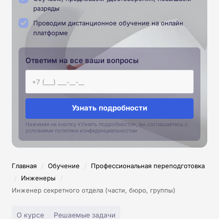
разряды
Проводим дистанционное обучение на онлайн
платформе
Ответим на все ваши вопросы
Узнать подробности
Нажимая на кнопку «Узнать подробности», вы соглашаетесь с
условиями политики конфиденциальностии
/
/
Главная
Обучение
Профессиональная переподготовка
/
/
Инженеры
Инженер секретного отдела (части, бюро, группы)
О курсе
Решаемые задачи