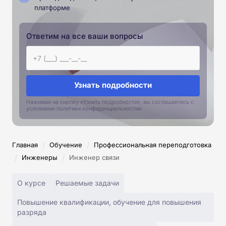
платформе
Ответим на все ваши вопросы
Узнать подробности
Нажимая на кнопку «Узнать подробности», вы соглашаетесь с
условиями политики конфиденциальностии
/
/
Главная
Обучение
Профессиональная переподготовка
/
/
Инженеры
Инженер связи
О курсе
Решаемые задачи
Повышение квалификации, обучение для повышения
разряда