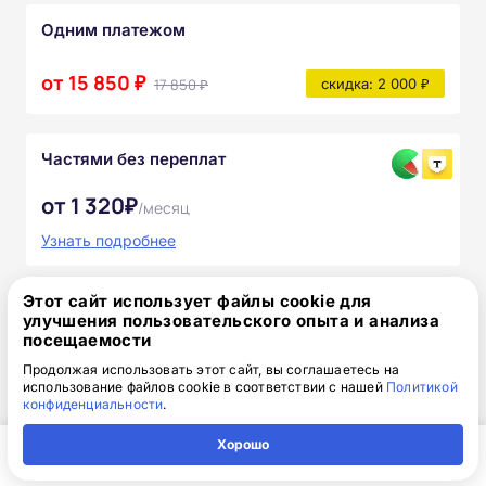
Одним платежом
от 15 850 ₽
17 850 ₽
скидка: 2 000 ₽
Частями без переплат
от 1 320₽
/месяц
Узнать подробнее
После прохождения курса вы получите:
Этот сайт использует файлы cookie для
улучшения пользовательского опыта и анализа
Полный комплект официальных
посещаемости
документов
Продолжая использовать этот сайт, вы соглашаетесь на
использование файлов cookie в соответствии с нашей
Политикой
конфиденциальности
.
Доступ к онлайн-платформе Академии
Хорошо
Учебно-методические материалы
Главная
Регион
Поиск
Контакты
Компания