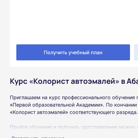
Получить учебный план
Курс «Колорист автоэмалей» в Аб
Приглашаем на курс профессионального обучения 
«Первой образовательной Академии». По кончании
«Колорист автоэмалей» соответствующего разряда.
Пройти обучение и получить удостоверение можно 
образования (9 или 11 классов).