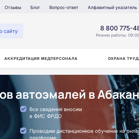
Отзывы
Блог
Вопрос-ответ
Алфавитный указатель
8 800 775-4
о сайту
Режим работы: 09:00
АККРЕДИТАЦИЯ МЕДПЕРСОНАЛА
ОХРАНА ТРУД
ов автоэмалей в Абака
Все сведения вносим
в ФИС ФРДО
Проводим дистанционное обучение на онла
платформе