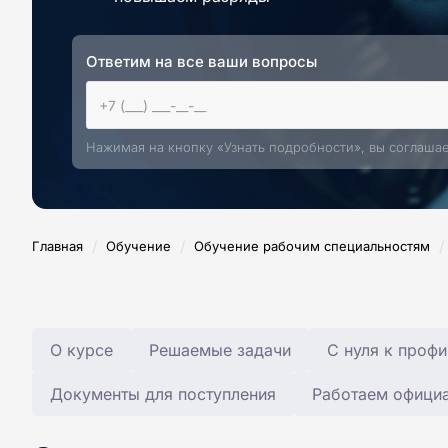
Ответим на все ваши вопросы
Нажимая на кнопку «Узнать подробности», вы соглаша
/
/
/
Главная
Обучение
Обучение рабочим специальностям
О курсе
Решаемые задачи
С нуля к профи
Документы для поступления
Работаем офици