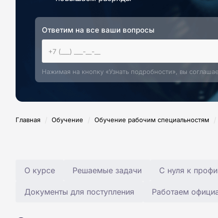
Ответим на все ваши вопросы
Нажимая на кнопку «Узнать подробности», вы соглаша
/
/
/
Главная
Обучение
Обучение рабочим специальностям
О курсе
Решаемые задачи
С нуля к профи
Документы для поступления
Работаем офици