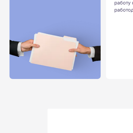
работу 
работод