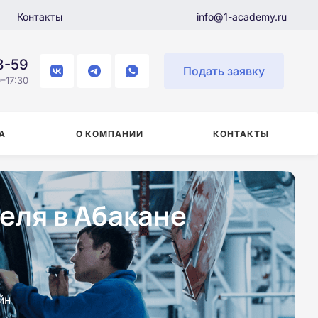
Контакты
info@1-academy.ru
8-59
Подать заявку
–17:30
А
О КОМПАНИИ
КОНТАКТЫ
еля в Абакане
йн