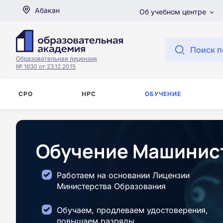
Абакан
Об учебном центре
Поиск п
Образовательная лицензия
№ 1630 от 23.12.2015
СРО
НРС
ОБУЧЕНИЕ
Обучение Машинист
Работаем на основании Лицензии
Министерства Образования
Обучаем, продлеваем удостоверения,
повышаем разряды