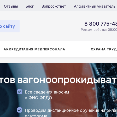
Отзывы
Блог
Вопрос-ответ
Алфавитный указатель
8 800 775-4
о сайту
Режим работы: 09:00
АККРЕДИТАЦИЯ МЕДПЕРСОНАЛА
ОХРАНА ТРУД
ов вагоноопрокидыват
Все сведения вносим
в ФИС ФРДО
Проводим дистанционное обучение на онла
платформе