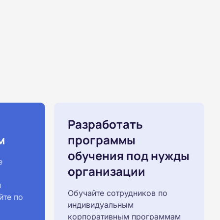
Разработать
м
программы
обучения под нужды
е
организации
й
Обучайте сотрудников по
йте по
индивидуальным
корпоративным программам