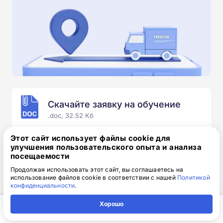
Скачайте заявку на обучение
.doc, 32.52 Кб
Скачайте шаблон, заполните и отправьте по
Этот сайт использует файлы cookie для
электронной почте
info@1-academy.ru
.
улучшения пользовательского опыта и анализа
посещаемости
Обязательно укажите контактный номер телефон.
Наш специалист свяжется с вами и утонит все
Продолжая использовать этот сайт, вы соглашаетесь на
использование файлов cookie в соответствии с нашей
Политикой
детали.
конфиденциальности
.
Хорошо
Главная
Регион
Поиск
Контакты
Компания