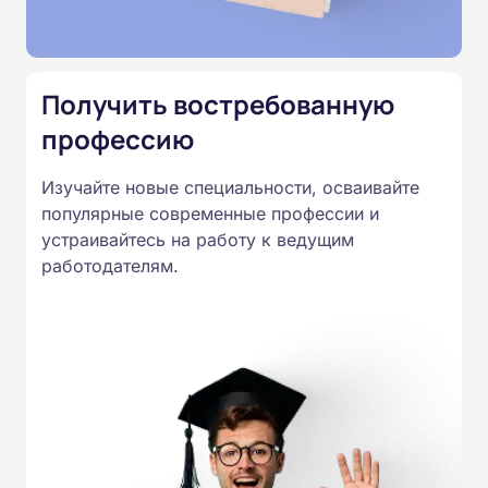
Подготовка ведется по всем
специальностям, утвержденным
Приказом Минпросвещения
Получить востребованную
России от 14.07.2023 N 534 в
профессию
соответствии с Федеральными
государственными
Изучайте новые специальности, осваивайте
образовательными стандартами
популярные современные профессии и
профессионального образования.
устраивайтесь на работу к ведущим
Удостоверения и дипломы о
работодателям.
прохождении обучения
принимаются работодателями по
всей России.