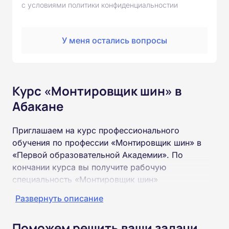
с условиями политики конфиденциальностии
У меня остались вопросы
Курс «Монтировщик шин» в
Абакане
Приглашаем на курс профессионального
обучения по профессии «Монтировщик шин» в
«Первой образовательной Академии». По
кончании курса вы получите рабочую
специальность «Монтировщик шин»
соответствующего разряда.
Развернуть описание
Пройти обучение и получить удостоверение
Поможем решить ваши задачи
можно на базе неполного и полного среднего