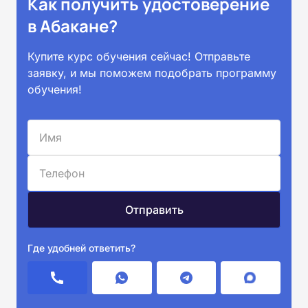
Как получить удостоверение
в Абакане?
Купите курс обучения сейчас! Отправьте
заявку, и мы поможем подобрать программу
обучения!
Где удобней ответить?