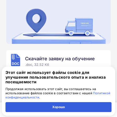
Скачайте заявку на обучение
.doc, 32.52 Кб
Этот сайт использует файлы cookie для
Скачайте шаблон, заполните и отправьте по
улучшения пользовательского опыта и анализа
электронной почте
info@1-academy.ru
.
посещаемости
Обязательно укажите контактный номер телефон.
Продолжая использовать этот сайт, вы соглашаетесь на
Наш специалист свяжется с вами и утонит все
использование файлов cookie в соответствии с нашей
Политикой
конфиденциальности
.
детали.
Хорошо
Главная
Регион
Поиск
Контакты
Компания