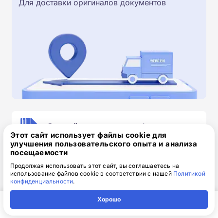
Для доставки оригиналов документов
Скачайте заявку на обучение
Этот сайт использует файлы cookie для
.doc, 32.52 Кб
улучшения пользовательского опыта и анализа
посещаемости
Скачайте шаблон, заполните и отправьте по
Продолжая использовать этот сайт, вы соглашаетесь на
электронной почте
info@1-academy.ru
.
использование файлов cookie в соответствии с нашей
Политикой
Обязательно укажите контактный номер телефон.
конфиденциальности
.
Наш специалист свяжется с вами и утонит все
Хорошо
детали.
Главная
Регион
Поиск
Контакты
Компания