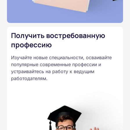
подтверждены лицензией
Министерства образования.
Подготовка ведется по всем
специальностям, утвержденным
Получить востребованную
Приказом Минпросвещения
России от 14.07.2023 N 534 в
профессию
соответствии с Федеральными
Изучайте новые специальности, осваивайте
государственными
популярные современные профессии и
образовательными стандартами
устраивайтесь на работу к ведущим
профессионального образования.
работодателям.
Удостоверения и дипломы о
прохождении обучения
принимаются работодателями по
всей России.