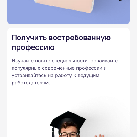
Министерства образования.
Подготовка ведется по всем
специальностям, утвержденным
Приказом Минпросвещения
Получить востребованную
России от 14.07.2023 N 534 в
профессию
соответствии с Федеральными
государственными
Изучайте новые специальности, осваивайте
образовательными стандартами
популярные современные профессии и
профессионального образования.
устраивайтесь на работу к ведущим
Удостоверения и дипломы о
работодателям.
прохождении обучения
принимаются работодателями по
всей России.