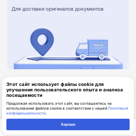
Для доставки оригиналов документов
Этот сайт использует файлы cookie для
Скачайте заявку на обучение
улучшения пользовательского опыта и анализа
.doc, 32.52 Кб
посещаемости
Продолжая использовать этот сайт, вы соглашаетесь на
Скачайте шаблон, заполните и отправьте по
использование файлов cookie в соответствии с нашей
Политикой
электронной почте
info@1-academy.ru
.
конфиденциальности
.
Обязательно укажите контактный номер телефон.
Хорошо
Наш специалист свяжется с вами и утонит все
детали.
Главная
Регион
Поиск
Контакты
Компания