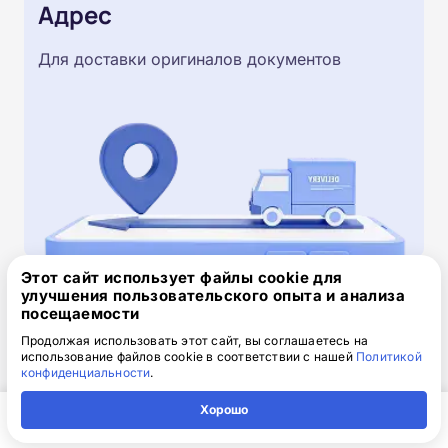
Адрес
Для доставки оригиналов документов
Этот сайт использует файлы cookie для
улучшения пользовательского опыта и анализа
Скачайте заявку на обучение
посещаемости
.doc, 32.52 Кб
Продолжая использовать этот сайт, вы соглашаетесь на
использование файлов cookie в соответствии с нашей
Политикой
конфиденциальности
.
Скачайте шаблон, заполните и отправьте по
электронной почте
info@1-academy.ru
.
Хорошо
Обязательно укажите контактный номер телефон.
Главная
Регион
Поиск
Контакты
Компания
Наш специалист свяжется с вами и утонит все