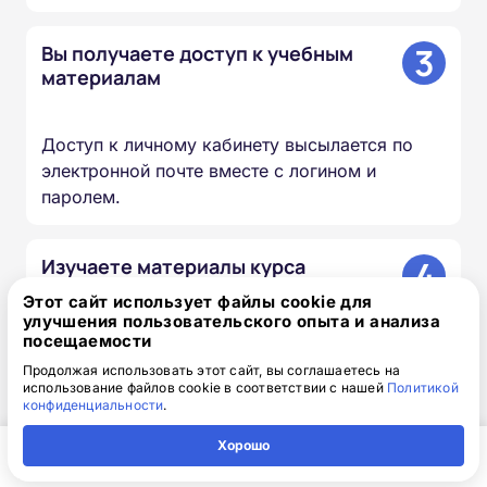
3
Вы получаете доступ к учебным
материалам
Доступ к личному кабинету высылается по
электронной почте вместе с логином и
паролем.
4
Изучаете материалы курса
Этот сайт использует файлы cookie для
улучшения пользовательского опыта и анализа
Проходите лекции, изучаете документы и
посещаемости
презентации, сдаёте итоговый тест — в
Продолжая использовать этот сайт, вы соглашаетесь на
удобное для вас время и темпе.
использование файлов cookie в соответствии с нашей
Политикой
конфиденциальности
.
Хорошо
5
Мы вносим сведения в ФИС
ФРДО
Главная
Регион
Поиск
Контакты
Компания