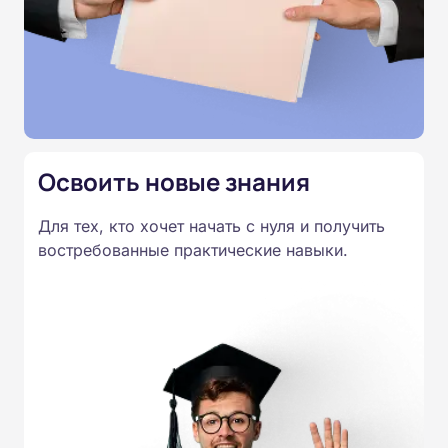
материалы представлены в текстовом виде, без
видеолекций и без видеоконференций, поэтому вы
можете учиться удалённо в удобное время. После
каждого модуля предусмотрены тесты, а итоговая
аттестация проводится онлайн. По завершении
курса выдаётся удостоверение установленного
образца.
Освоить новые знания
Для тех, кто хочет начать с нуля и получить
востребованные практические навыки.